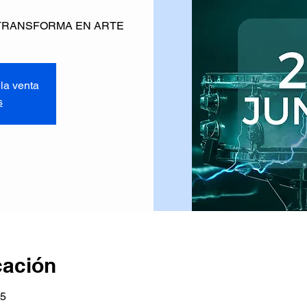
 TRANSFORMA EN ARTE
la venta
s
cación
-5