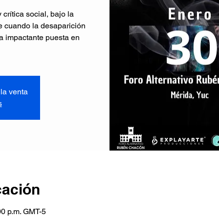
rítica social, bajo la
e cuando la desaparición
ta impactante puesta en
la venta
s
cación
00 p.m. GMT-5