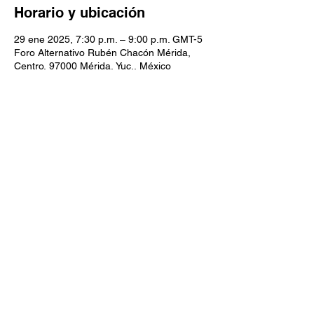
Horario y ubicación
29 ene 2025, 7:30 p.m. – 9:00 p.m. GMT-5
Foro Alternativo Rubén Chacón Mérida,
Centro, 97000 Mérida, Yuc., México
Invitados
+9 otros invitados
Compartir este evento
https://www.boletos.org.mx