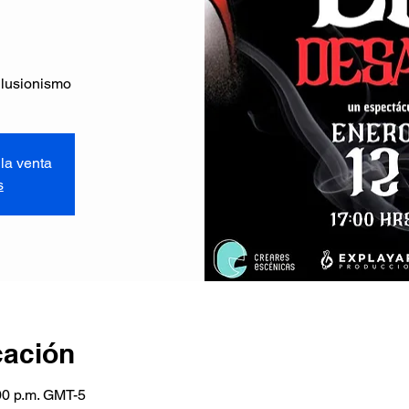
ilusionismo
la venta
s
cación
00 p.m. GMT-5