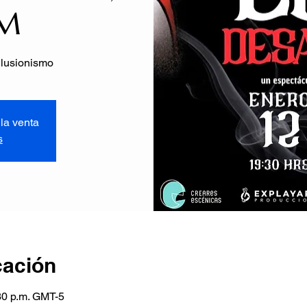
PM
ilusionismo
la venta
s
cación
30 p.m. GMT-5